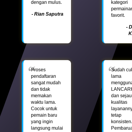
dengan mulus.
kategori
permaina
- Rian Saputra
favorit.
- 
K
Proses
Sudah cu
pendaftaran
lama
sangat mudah
menggun
dan tidak
LANCAR
memakan
dan sejau
waktu lama.
kualitas
Cocok untuk
layanann
pemain baru
tetap
yang ingin
konsisten
langsung mulai
Pembaru