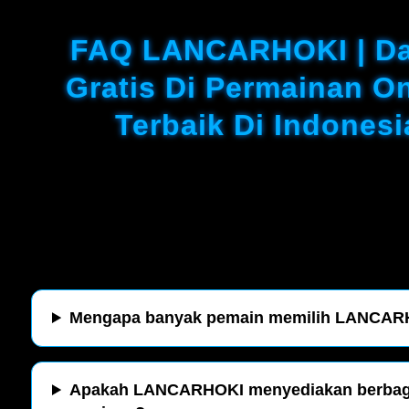
FAQ LANCARHOKI | Da
Gratis Di Permainan On
Terbaik Di Indonesi
Apa itu LANCARHOKI?
LANCARHOKI adalah platform yang menyediakan link re
berbagai pilihan game online dengan sistem yang stabil, 
pemain dapat menikmati pengalaman bermain yang lebih
mudah diakses.
Mengapa banyak pemain memilih LANCAR
Apakah LANCARHOKI menyediakan berbaga