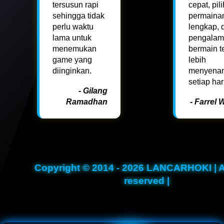
tersusun rapi
cepat, pil
sehingga tidak
permaina
perlu waktu
lengkap, 
lama untuk
pengala
menemukan
bermain t
game yang
lebih
diinginkan.
menyena
setiap har
- Gilang
Ramadhan
- Farrel 
Copyright © 2014 - 2026 LANCARHOKI | Al
reserved |